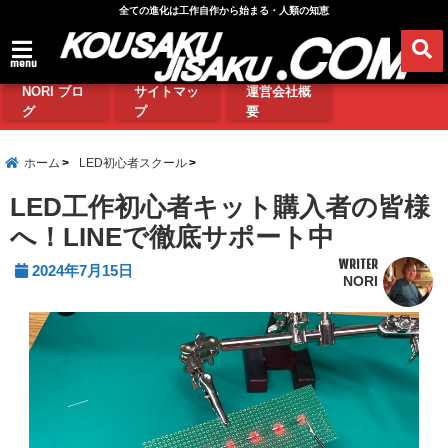
全ての進化は工作自作から始まる・人類の知恵
menu
NORI ブロ
サイトマッ
運営会社概
グ
プ
要
ホーム
LED初心者スクール
LED工作初心者キット購入者の皆様
へ！LINEで徹底サポート中
WRITER
2024年7月15日
NORI