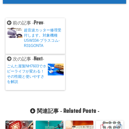
Prev
前の記事 -
-
超音波カッター修理受
付します。対象機種
USW334-プラスコム-
R31GONTA
Next
次の記事 -
-
ごんた屋製NH7603でホ
ビーライフが変わる！
その性能と使いやすさ
を解説
Related Posts
関連記事 -
-