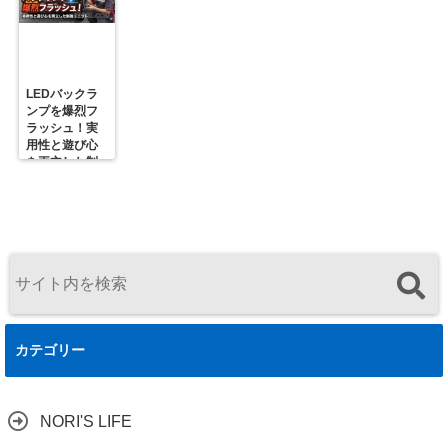
解
LEDバックラ
ンプを爆烈フ
ラッシュ！実
用性と遊び心
を両立した制
御ユニットの
決定版
カテゴリー
NORI'S LIFE