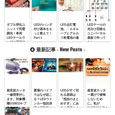
ダブル球化ユ
LEDのハンダ
LED点灯電
LEDテールの
ニットで完璧
付け基本をも
池。・エネル
光分け回路を
調光！車用
っと教えて！
ープとアルカ
ユニバーサル
LEDテールラ
Part１
リ乾電池の違
基板で作って
ンプの理想的
い
みた。
な制御法
New Posts
最新記事 -
-
超音波カッタ
夏場のハイフ
LEDがすぐ切
超音波カッタ
ー修理受付し
ラはなぜ起こ
れる原因は
ー選びで後悔
ます。対象機
る？LEDウイ
「抵抗のまと
しないため
種USW334-プ
ンカー抵抗併
めすぎ」にあ
に。私が
ラスコム-
用の危険性と
る｜長持ちさ
NH7603を自ら
R31GONTA
プロの対策
せるための正
届ける理由