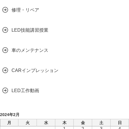
修理・リペア
LED技能講習授業
車のメンテナンス
CARインプレッション
LED工作動画
2024年2月
月
火
水
木
金
土
日
1
2
3
4