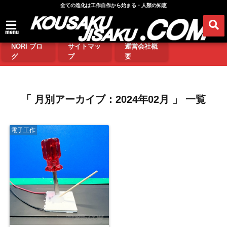
全ての進化は工作自作から始まる・人類の知恵
menu
NORI ブロ
サイトマッ
運営会社概
グ
プ
要
「 月別アーカイブ：2024年02月 」 一覧
電子工作