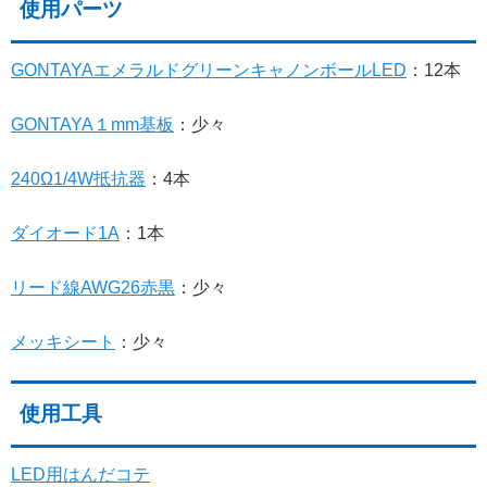
使用パーツ
GONTAYAエメラルドグリーンキャノンボールLED
：12本
GONTAYA１mm基板
：少々
240Ω1/4W抵抗器
：4本
ダイオード1A
：1本
リード線AWG26赤黒
：少々
メッキシート
：少々
使用工具
LED用はんだコテ