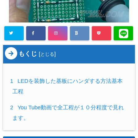
もくじ
[
]
とじる
1
LEDを装飾した基板にハンダする方法基本
工程
2
You Tube動画で全工程が１０分程度で見れ
ます。