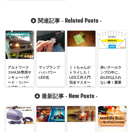
Related Posts
関連記事 -
-
アルトワーク
マップランプ
くぅちゃんが
赤いテールラ
スHA36専用サ
ハイパワー
トライした！
ンプの中に、
ンキューハザ
LED化
LED工作入門
白LEDは入れ
ード・リバー
完全マスター
ない事！重要
ス連動ハザー
フルキット編
ド化
New Posts
最新記事 -
-