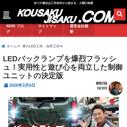
全ての進化は工作自作から始まる・人類の知恵
menu
NORI ブロ
サイトマッ
運営会社概
グ
プ
要
ホーム
車のLED工作・自作工作
LEDバックランプを爆烈フラッシ
ュ！実用性と遊び心を両立した制御
ユニットの決定版
WRITER
2026年3月6日
NORI