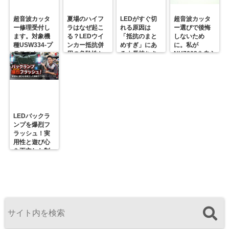
超音波カッタ
夏場のハイフ
LEDがすぐ切
超音波カッタ
ー修理受付し
ラはなぜ起こ
れる原因は
ー選びで後悔
ます。対象機
る？LEDウイ
「抵抗のまと
しないため
種USW334-プ
ンカー抵抗併
めすぎ」にあ
に。私が
ラスコム-
用の危険性と
る｜長持ちさ
NH7603を自ら
R31GONTA
プロの対策
せるための正
届ける理由
解
LEDバックラ
ンプを爆烈フ
ラッシュ！実
用性と遊び心
を両立した制
御ユニットの
決定版