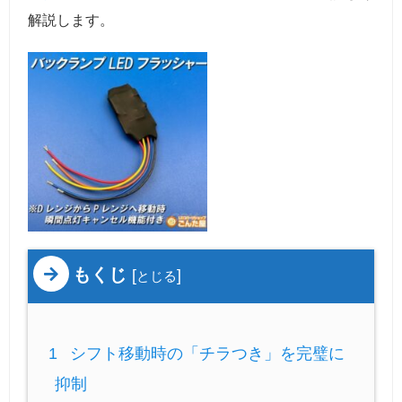
解説します。
もくじ
[
]
とじる
1
シフト移動時の「チラつき」を完璧に
抑制