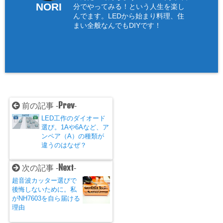
NORI
分でやってみる！という人生を楽し
んでます。LEDから始まり料理、住
まい全般なんでもDIYです！
Prev
前の記事 -
-
LED工作のダイオード
選び。1Aや6Aなど、ア
ンペア（A）の種類が
違うのはなぜ？
Next
次の記事 -
-
超音波カッター選びで
後悔しないために。私
がNH7603を自ら届ける
理由