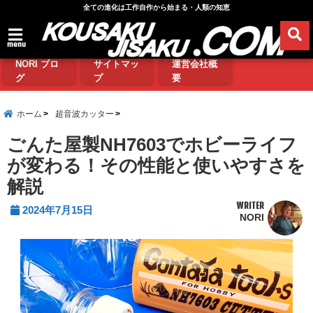
全ての進化は工作自作から始まる・人類の知恵
menu
NORI ブロ
サイトマッ
運営会社概
グ
プ
要
ホーム
超音波カッター
ごんた屋製NH7603でホビーライフ
が変わる！その性能と使いやすさを
解説
WRITER
2024年7月15日
NORI