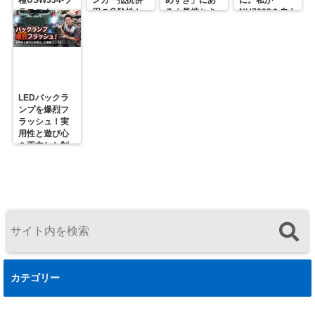
ラスコム-
用の危険性と
る｜長持ちさ
NH7603を自ら
R31GONTA
プロの対策
せるための正
届ける理由
解
LEDバックラ
ンプを爆烈フ
ラッシュ！実
用性と遊び心
を両立した制
御ユニットの
決定版
カテゴリー