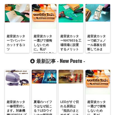
超音波カッタ
超音波カッタ
超音波カッタ
超音波カッタ
ーでバンパー
ー選びで後悔
ーNH7603を工
ーで紙フェノ
カットするコ
しないため
場現場に設置
ール基板を切
ツ
に。私が
するメリット
断してみま
NH7603を自ら
す。
届ける理由
New Posts
最新記事 -
-
超音波カッタ
夏場のハイフ
LEDがすぐ切
超音波カッタ
ー修理受付し
ラはなぜ起こ
れる原因は
ー選びで後悔
ます。対象機
る？LEDウイ
「抵抗のまと
しないため
種USW334-プ
ンカー抵抗併
めすぎ」にあ
に。私が