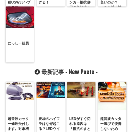
種USW334-プ
ぎる！
ンカー抵抗併
良いのか？
ラスコム-
用の危険性と
（これ以上被
R31GONTA
プロの対策
害者を増やさ
ないために）
にっしー組員
New Posts
最新記事 -
-
超音波カッタ
夏場のハイフ
LEDがすぐ切
超音波カッタ
ー修理受付し
ラはなぜ起こ
れる原因は
ー選びで後悔
ます。対象機
る？LEDウイ
「抵抗のまと
しないため