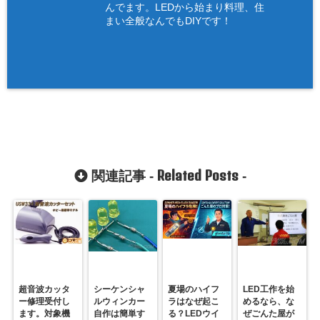
んでます。LEDから始まり料理、住
まい全般なんでもDIYです！
Related Posts
関連記事 -
-
超音波カッタ
シーケンシャ
夏場のハイフ
LED工作を始
ー修理受付し
ルウィンカー
ラはなぜ起こ
めるなら、な
ます。対象機
自作は簡単す
る？LEDウイ
ぜごんた屋が