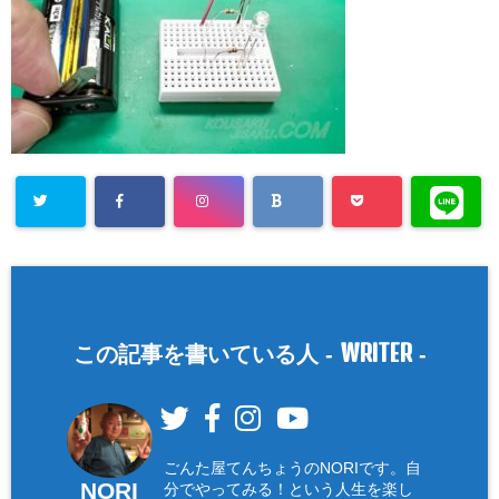
WRITER
この記事を書いている人 -
-
ごんた屋てんちょうのNORIです。自
NORI
分でやってみる！という人生を楽し