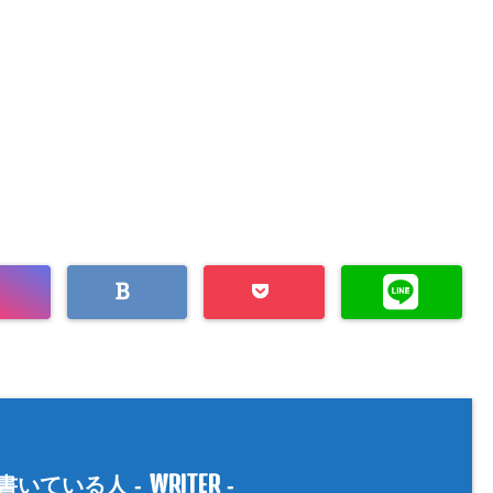
WRITER
書いている人 -
-