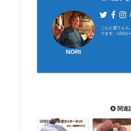
ごんた屋てんち
でます。LEDか
NORI
関連記