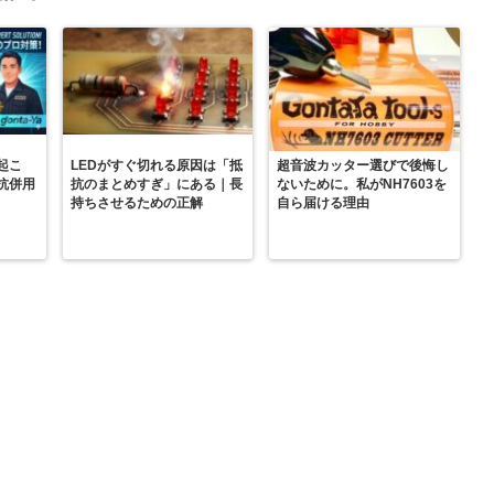
起こ
LEDがすぐ切れる原因は「抵
超音波カッター選びで後悔し
抗併用
抗のまとめすぎ」にある｜長
ないために。私がNH7603を
持ちさせるための正解
自ら届ける理由