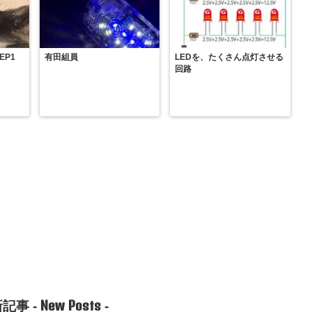
EP1
有田組員
LEDを、たくさん点灯させる
回路
New Posts
記事 -
-