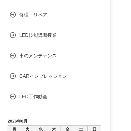
修理・リペア
LED技能講習授業
車のメンテナンス
CARインプレッション
LED工作動画
2026年8月
月
火
水
木
金
土
日