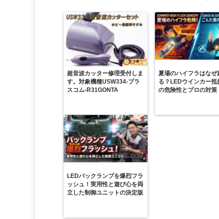
超音波カッター修理受付しま
夏場のハイフラはなぜ
す。対象機種USW334-プラ
る？LEDウインカー抵
スコム-R31GONTA
の危険性とプロの対策
LEDバックランプを爆烈フラ
ッシュ！実用性と遊び心を両
立した制御ユニットの決定版