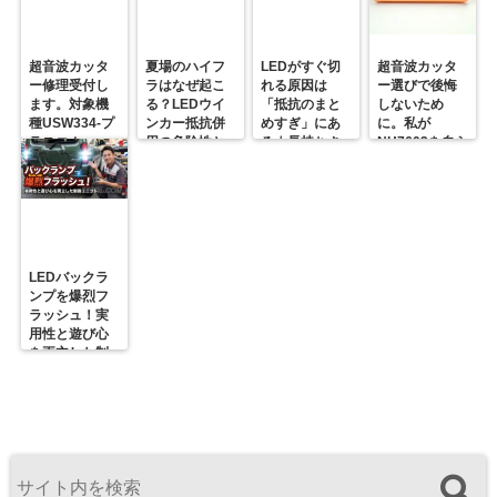
超音波カッタ
夏場のハイフ
LEDがすぐ切
超音波カッタ
ー修理受付し
ラはなぜ起こ
れる原因は
ー選びで後悔
ます。対象機
る？LEDウイ
「抵抗のまと
しないため
種USW334-プ
ンカー抵抗併
めすぎ」にあ
に。私が
ラスコム-
用の危険性と
る｜長持ちさ
NH7603を自ら
R31GONTA
プロの対策
せるための正
届ける理由
解
LEDバックラ
ンプを爆烈フ
ラッシュ！実
用性と遊び心
を両立した制
御ユニットの
決定版