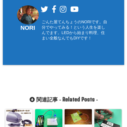
ごんた屋てんちょうのNORIです。自
NORI
分でやってみる！という人生を楽し
んでます。LEDから始まり料理、住
まい全般なんでもDIYです！
Related Posts
関連記事 -
-