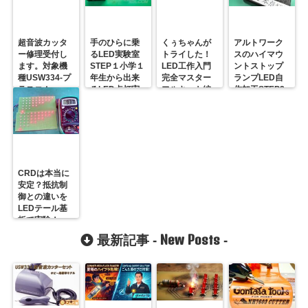
超音波カッタ
手のひらに乗
くぅちゃんが
アルトワーク
ー修理受付し
るLED実験室
トライした！
スのハイマウ
ます。対象機
STEP１小学１
LED工作入門
ントストップ
種USW334-プ
年生から出来
完全マスター
ランプLED自
ラスコム-
るLED点灯実
フルキット編
作加工STEP2
R31GONTA
験・はんだ不
要
CRDは本当に
安定？抵抗制
御との違いを
LEDテール基
板で実験！
New Posts
最新記事 -
-