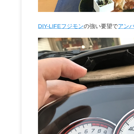
DIY-LIFEフジモン
の強い要望で
アン