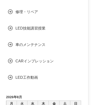
修理・リペア
LED技能講習授業
車のメンテナンス
CARインプレッション
LED工作動画
2026年8月
月
火
水
木
金
土
日