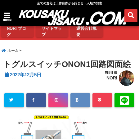
全ての進化は工作自作から始まる・人類の知恵
menu
NORI ブロ
サイトマッ
運営会社概
グ
プ
要
ホーム
トグルスイッチONON1回路図面絵
WRITER
2022年12月5日
NORI