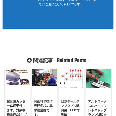
まい全般なんでもDIYです！
Related Posts
関連記事 -
-
超音波カッタ
岡山科学技術
LEDテールラ
アルトワーク
ー修理受付し
専門学校の非
ンプダブル球
スのハイマウ
ます。対象機
常勤講師で
回路：LED増
ントストップ
種USW334-プ
す。
設編
ランプLED自