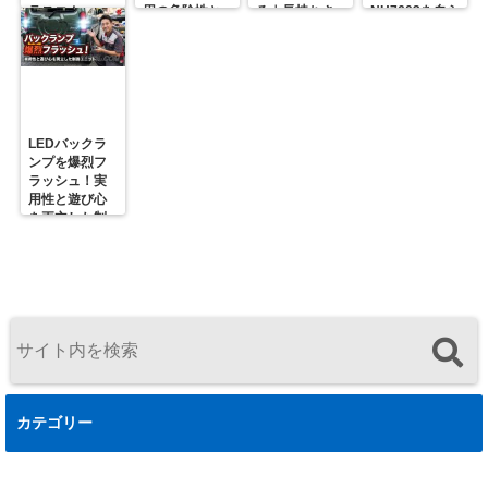
ラスコム-
用の危険性と
る｜長持ちさ
NH7603を自ら
R31GONTA
プロの対策
せるための正
届ける理由
解
LEDバックラ
ンプを爆烈フ
ラッシュ！実
用性と遊び心
を両立した制
御ユニットの
決定版
カテゴリー