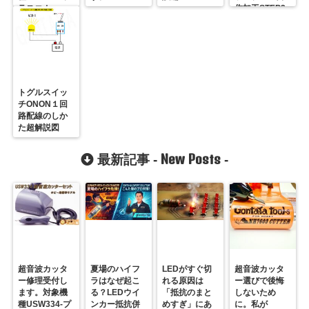
ラスコム-
作加工STEP2
R31GONTA
トグルスイッ
チONON１回
路配線のしか
た超解説図
New Posts
最新記事 -
-
超音波カッタ
夏場のハイフ
LEDがすぐ切
超音波カッタ
ー修理受付し
ラはなぜ起こ
れる原因は
ー選びで後悔
ます。対象機
る？LEDウイ
「抵抗のまと
しないため
種USW334-プ
ンカー抵抗併
めすぎ」にあ
に。私が