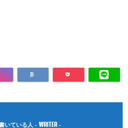
WRITER
書いている人 -
-