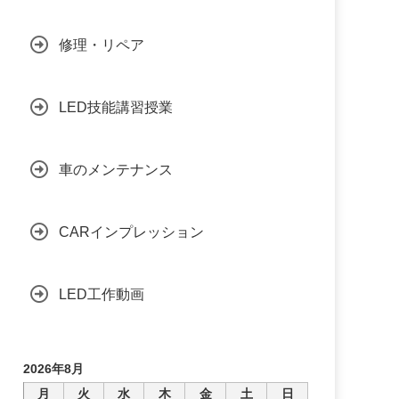
修理・リペア
LED技能講習授業
車のメンテナンス
CARインプレッション
LED工作動画
2026年8月
月
火
水
木
金
土
日