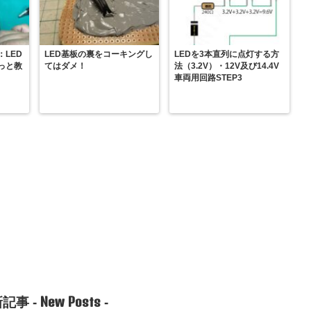
：LED
LED基板の裏をコーキングし
LEDを3本直列に点灯する方
っと教
てはダメ！
法（3.2V）・12V及び14.4V
車両用回路STEP3
New Posts
記事 -
-