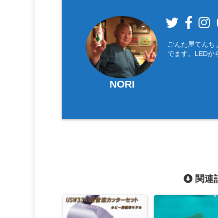
ごんた屋てんち
でます。LEDか
NORI
関連記