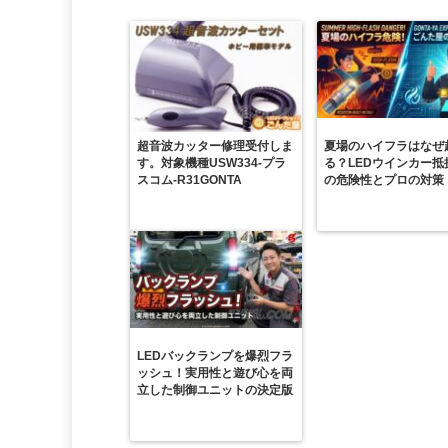
超音波カッター修理受付しま
夏場のハイフラはなぜ
す。対象機種USW334-プラ
る？LEDウインカー抵
スコム-R31GONTA
の危険性とプロの対策
LEDバックランプを爆烈フラ
ッシュ！実用性と遊び心を両
立した制御ユニットの決定版