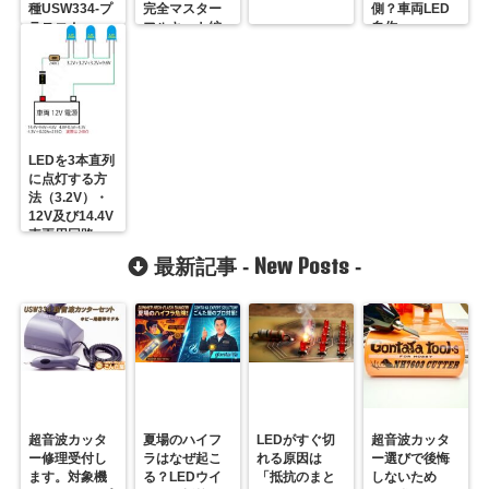
種USW334-プ
完全マスター
側？車両LED
ラスコム-
フルキット編
自作
R31GONTA
LEDを3本直列
に点灯する方
法（3.2V）・
12V及び14.4V
車両用回路
STEP3
New Posts
最新記事 -
-
超音波カッタ
夏場のハイフ
LEDがすぐ切
超音波カッタ
ー修理受付し
ラはなぜ起こ
れる原因は
ー選びで後悔
ます。対象機
る？LEDウイ
「抵抗のまと
しないため