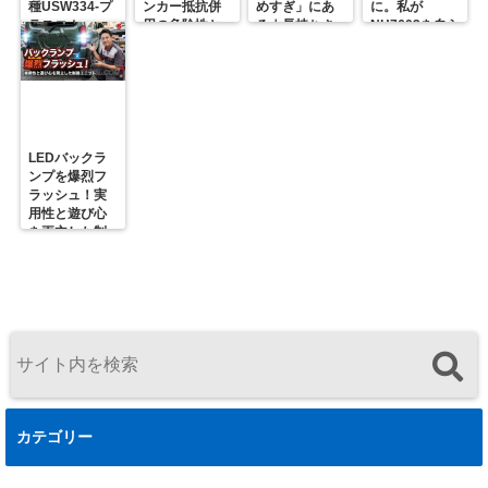
種USW334-プ
ンカー抵抗併
めすぎ」にあ
に。私が
ラスコム-
用の危険性と
る｜長持ちさ
NH7603を自ら
R31GONTA
プロの対策
せるための正
届ける理由
解
LEDバックラ
ンプを爆烈フ
ラッシュ！実
用性と遊び心
を両立した制
御ユニットの
決定版
カテゴリー