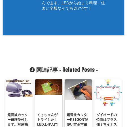
んでます。LEDから始まり料理、住
まい全般なんでもDIYです！
Related Posts
関連記事 -
-
超音波カッタ
くぅちゃんが
超音波カッタ
ダイオードの
ー修理受付し
トライした！
ーR31GONTA
位置はプラス
ます。対象機
LED工作入門
使い方基本編
側？マイナス