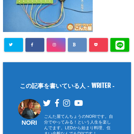
WRITER
この記事を書いている人 -
-
ごんた屋てんちょうのNORIです。自
NORI
分でやってみる！という人生を楽し
んでます。LEDから始まり料理、住
まい全般なんでもDIYです！