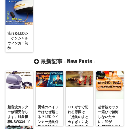
R31GONTA
違うのはな
ぜ？
流れるLEDシ
ーケンシャル
ウィンカー制
御
New Posts
最新記事 -
-
超音波カッタ
夏場のハイフ
LEDがすぐ切
超音波カッタ
ー修理受付し
ラはなぜ起こ
れる原因は
ー選びで後悔
ます。対象機
る？LEDウイ
「抵抗のまと
しないため
種USW334-プ
ンカー抵抗併
めすぎ」にあ
に。私が
ラスコム-
用の危険性と
る｜長持ちさ
NH7603を自ら