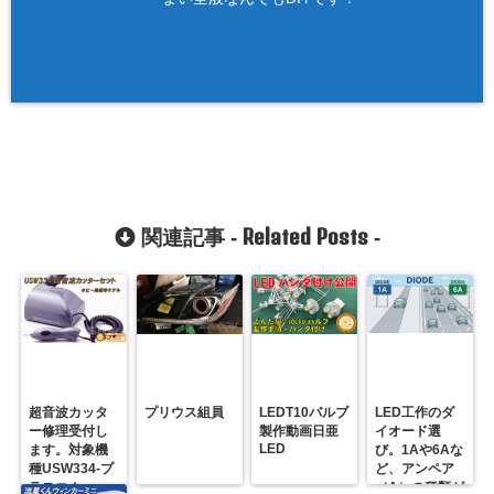
Related Posts
関連記事 -
-
超音波カッタ
プリウス組員
LEDT10バルブ
LED工作のダ
ー修理受付し
製作動画日亜
イオード選
LED
ます。対象機
び。1Aや6Aな
種USW334-プ
ど、アンペア
ラスコム-
（A）の種類が