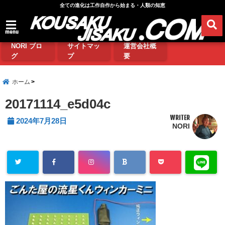
全ての進化は工作自作から始まる・人類の知恵
menu
NORI ブロ
サイトマッ
運営会社概
グ
プ
要
ホーム
20171114_e5d04c
WRITER
2024年7月28日
NORI