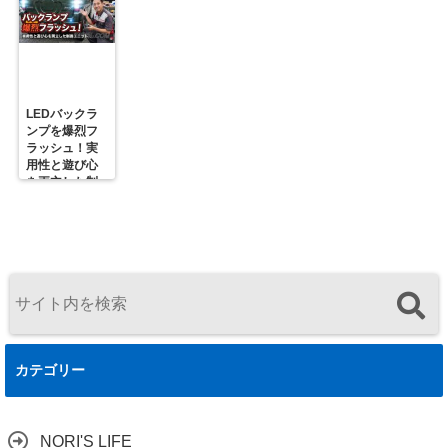
R31GONTA
プロの対策
せるための正
届ける理由
解
LEDバックラ
ンプを爆烈フ
ラッシュ！実
用性と遊び心
を両立した制
御ユニットの
決定版
カテゴリー
NORI'S LIFE