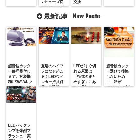
ンヒューズ切
交換
れはこいつが
原因
New Posts
最新記事 -
-
超音波カッタ
夏場のハイフ
LEDがすぐ切
超音波カッタ
ー修理受付し
ラはなぜ起こ
れる原因は
ー選びで後悔
ます。対象機
る？LEDウイ
「抵抗のまと
しないため
種USW334-プ
ンカー抵抗併
めすぎ」にあ
に。私が
ラスコム-
用の危険性と
る｜長持ちさ
NH7603を自ら
R31GONTA
プロの対策
せるための正
届ける理由
解
LEDバックラ
ンプを爆烈フ
ラッシュ！実