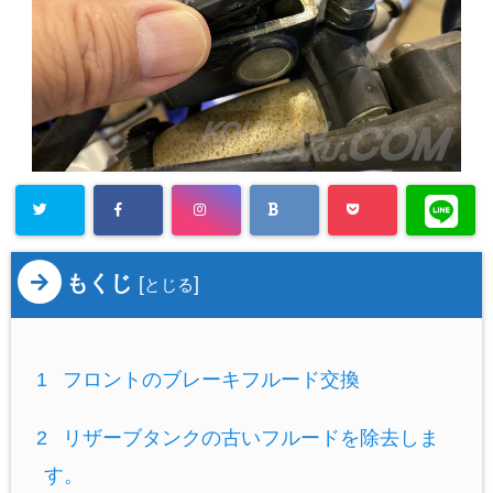
もくじ
[
]
とじる
1
フロントのブレーキフルード交換
2
リザーブタンクの古いフルードを除去しま
す。