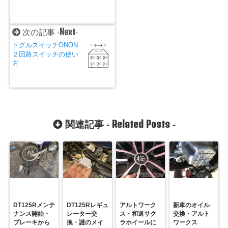
Next
次の記事 -
-
トグルスイッチONON
２回路スイッチの使い
方
Related Posts
関連記事 -
-
DT125Rメンテ
DT125Rレギュ
アルトワーク
新車のオイル
ナンス開始・
レーター交
ス・和道サク
交換・アルト
ブレーキから
換・謎のメイ
ラホイールに
ワークス