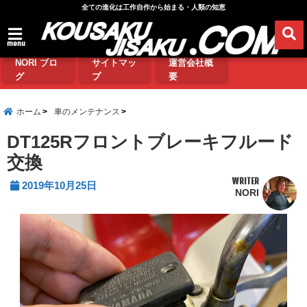
全ての進化は工作自作から始まる・人類の知恵
menu
NORI ブロ
サイトマッ
運営会社概
グ
プ
要
ホーム
車のメンテナンス
DT125Rフロントブレーキフルード
交換
WRITER
2019年10月25日
NORI