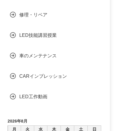
修理・リペア
LED技能講習授業
車のメンテナンス
CARインプレッション
LED工作動画
2026年8月
月
火
水
木
金
土
日