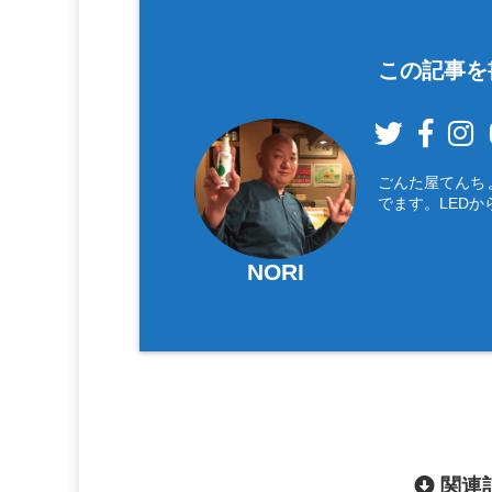
この記事を
ごんた屋てんち
でます。LEDか
NORI
関連記