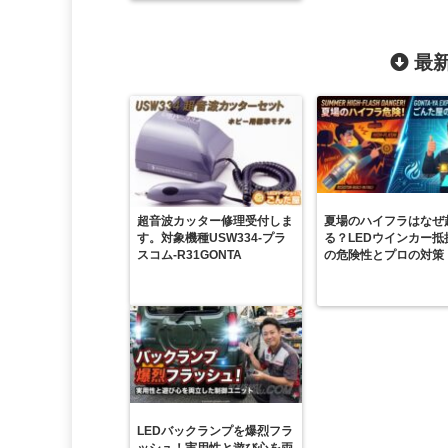
最新
超音波カッター修理受付しま
夏場のハイフラはなぜ
す。対象機種USW334-プラ
る？LEDウインカー抵
スコム-R31GONTA
の危険性とプロの対策
LEDバックランプを爆烈フラ