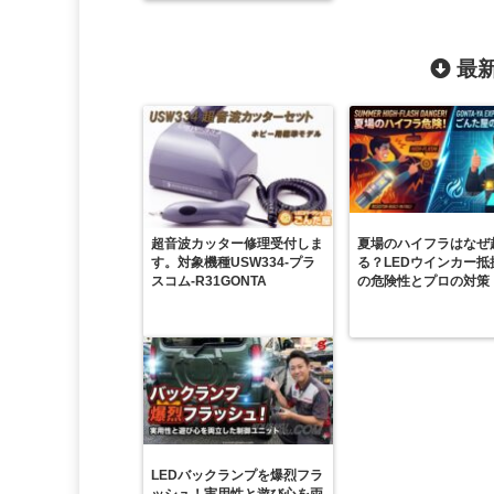
最新
超音波カッター修理受付しま
夏場のハイフラはなぜ
す。対象機種USW334-プラ
る？LEDウインカー抵
スコム-R31GONTA
の危険性とプロの対策
LEDバックランプを爆烈フラ