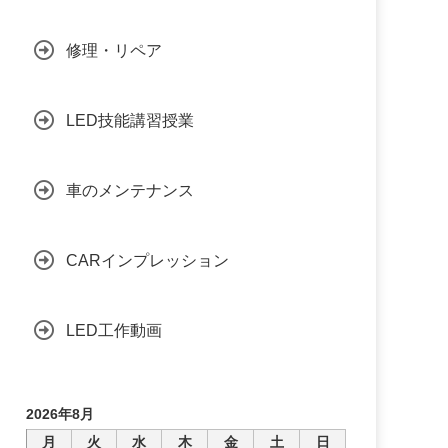
修理・リペア
LED技能講習授業
車のメンテナンス
CARインプレッション
LED工作動画
2026年8月
月
火
水
木
金
土
日