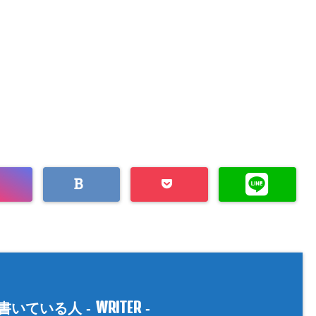
WRITER
書いている人 -
-