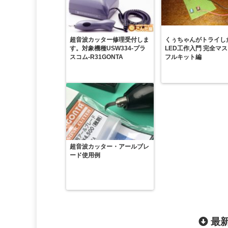
超音波カッター修理受付しま
くぅちゃんがトライし
す。対象機種USW334-プラ
LED工作入門 完全マ
スコム-R31GONTA
フルキット編
超音波カッター・アールブレ
ード使用例
最新