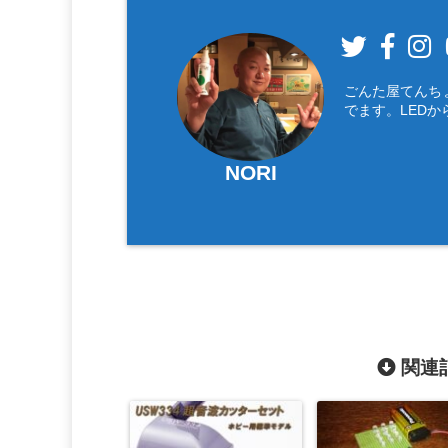
ごんた屋てんち
でます。LEDか
NORI
関連記