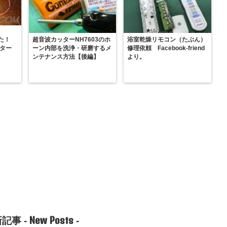
た！
超音波カッターNH7603のホ
浴室乾燥リモコン（たぶん）
スター
ーン内部を洗浄・研磨するメ
修理依頼 Facebook-friend
ンテナンス方法【後編】
より。
New Posts
記事 -
-