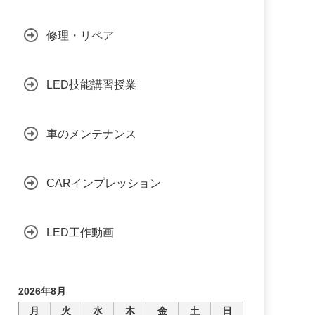
修理・リペア
LED技能講習授業
車のメンテナンス
CARインプレッション
LED工作動画
2026年8月
月
火
水
木
金
土
日