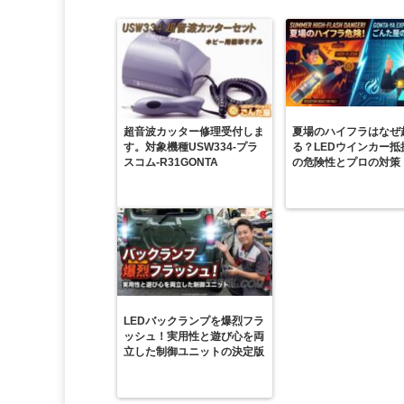
超音波カッター修理受付しま
夏場のハイフラはなぜ
す。対象機種USW334-プラ
る？LEDウインカー抵
スコム-R31GONTA
の危険性とプロの対策
LEDバックランプを爆烈フラ
ッシュ！実用性と遊び心を両
立した制御ユニットの決定版