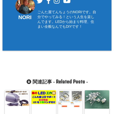
ごんた屋てんちょうのNORIです。自
NORI
分でやってみる！という人生を楽し
んでます。LEDから始まり料理、住
まい全般なんでもDIYです！
Related Posts
関連記事 -
-