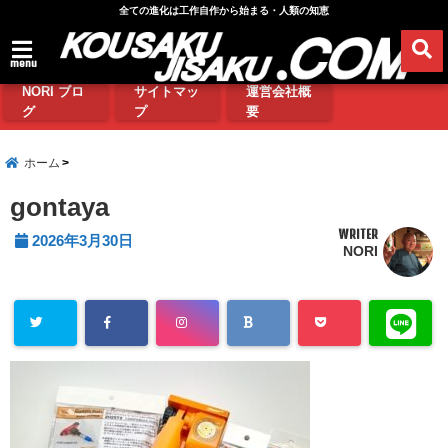
全ての進化は工作自作から始まる・人類の知恵
menu
NORI ブロ
サイトマッ
運営会社概
グ
プ
要
ホーム
gontaya
WRITER
2026年3月30日
NORI