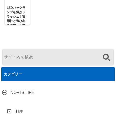
LEDバックラ
ンプを爆烈フ
ラッシュ！実
用性と遊び心
を両立した制
御ユニットの
決定版
カテゴリー
NORI'S LIFE
料理