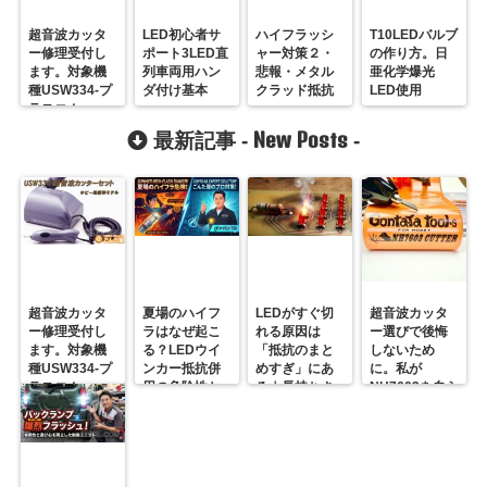
超音波カッタ
LED初心者サ
ハイフラッシ
T10LEDバルブ
ー修理受付し
ポート3LED直
ャー対策２・
の作り方。日
ます。対象機
列車両用ハン
悲報・メタル
亜化学爆光
種USW334-プ
ダ付け基本
クラッド抵抗
LED使用
ラスコム-
R31GONTA
New Posts
最新記事 -
-
超音波カッタ
夏場のハイフ
LEDがすぐ切
超音波カッタ
ー修理受付し
ラはなぜ起こ
れる原因は
ー選びで後悔
ます。対象機
る？LEDウイ
「抵抗のまと
しないため
種USW334-プ
ンカー抵抗併
めすぎ」にあ
に。私が
ラスコム-
用の危険性と
る｜長持ちさ
NH7603を自ら
R31GONTA
プロの対策
せるための正
届ける理由
解