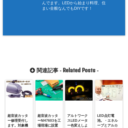
んでます。LEDから始まり料理、住
まい全般なんでもDIYです！
Related Posts
関連記事 -
-
超音波カッタ
超音波カッタ
アルトワーク
LED点灯電
ー修理受付し
ーNH7603を工
スLEDメータ
池。・エネル
ます。対象機
場現場に設置
ー色変えしよ
ープとアルカ