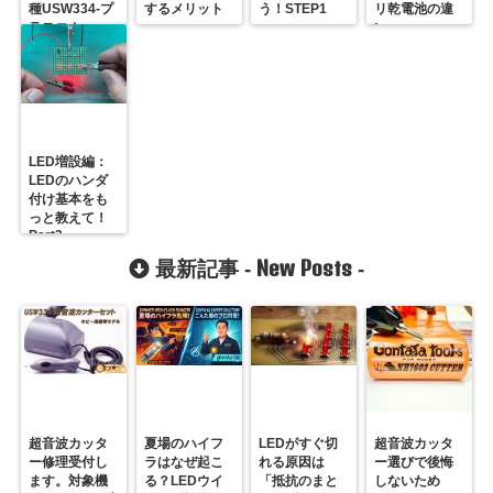
種USW334-プ
するメリット
う！STEP1
リ乾電池の違
ラスコム-
い
R31GONTA
LED増設編：
LEDのハンダ
付け基本をも
っと教えて！
Part2
New Posts
最新記事 -
-
超音波カッタ
夏場のハイフ
LEDがすぐ切
超音波カッタ
ー修理受付し
ラはなぜ起こ
れる原因は
ー選びで後悔
ます。対象機
る？LEDウイ
「抵抗のまと
しないため