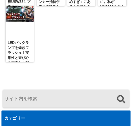
種USW334-プ
ンカー抵抗併
めすぎ」にあ
に。私が
ラスコム-
用の危険性と
る｜長持ちさ
NH7603を自ら
R31GONTA
プロの対策
せるための正
届ける理由
解
LEDバックラ
ンプを爆烈フ
ラッシュ！実
用性と遊び心
を両立した制
御ユニットの
決定版
カテゴリー