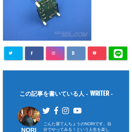
WRITER
この記事を書いている人 -
-
ごんた屋てんちょうのNORIです。自
NORI
分でやってみる！という人生を楽し