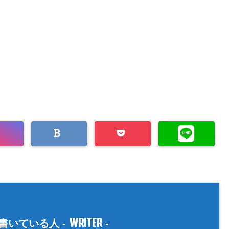
WRITER
書いている人 -
-