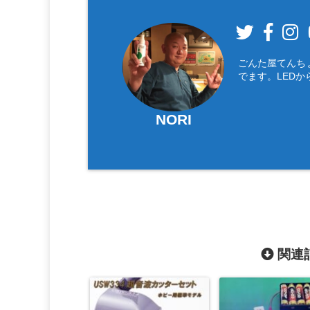
ごんた屋てんち
でます。LEDか
NORI
関連記