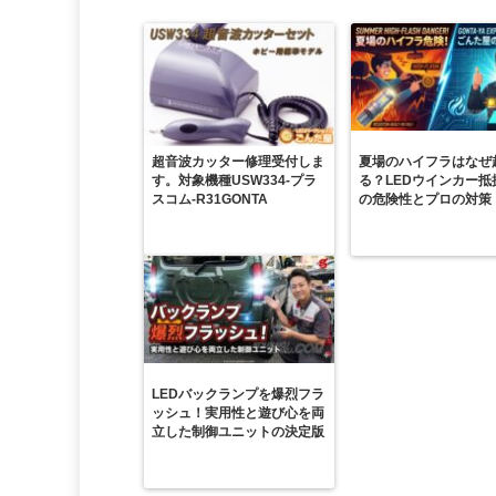
超音波カッター修理受付しま
夏場のハイフラはなぜ
す。対象機種USW334-プラ
る？LEDウインカー抵
スコム-R31GONTA
の危険性とプロの対策
LEDバックランプを爆烈フラ
ッシュ！実用性と遊び心を両
立した制御ユニットの決定版