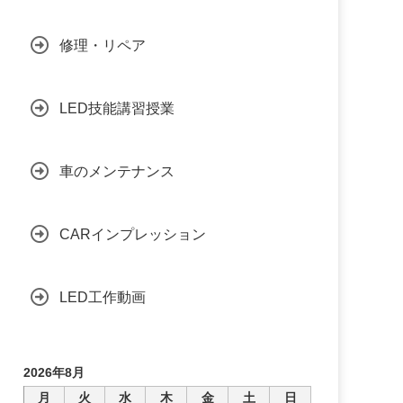
修理・リペア
LED技能講習授業
車のメンテナンス
CARインプレッション
LED工作動画
2026年8月
月
火
水
木
金
土
日