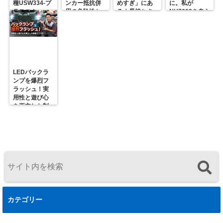
種USW334-プ
ンカー抵抗併
めすぎ」にあ
に。私が
ラスコム-
用の危険性と
る｜長持ちさ
NH7603を自ら
R31GONTA
プロの対策
せるための正
届ける理由
解
LEDバックラ
ンプを爆烈フ
ラッシュ！実
用性と遊び心
を両立した制
御ユニットの
決定版
カテゴリー