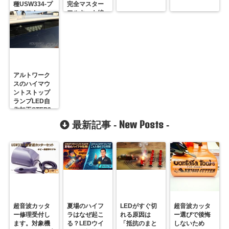
種USW334-プ
完全マスター
ラスコム-
フルキット編
R31GONTA
アルトワーク
スのハイマウ
ントストップ
ランプLED自
作加工STEP3
New Posts
最新記事 -
-
超音波カッタ
夏場のハイフ
LEDがすぐ切
超音波カッタ
ー修理受付し
ラはなぜ起こ
れる原因は
ー選びで後悔
ます。対象機
る？LEDウイ
「抵抗のまと
しないため