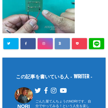
WRITER
この記事を書いている人 -
-
ごんた屋てんちょうのNORIです。自
NORI
分でやってみる！という人生を楽し