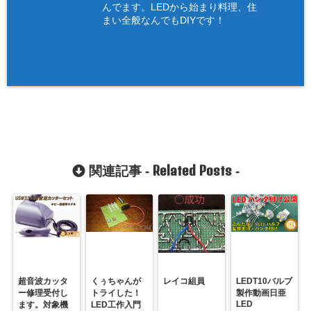
んでます。LEDから始まり料理、住
まい全般なんでもDIYです！
Related Posts
関連記事 -
-
超音波カッタ
くぅちゃんが
レイコ組員
LEDT10バルブ
ー修理受付し
トライした！
製作動画日亜
LED
ます。対象機
LED工作入門