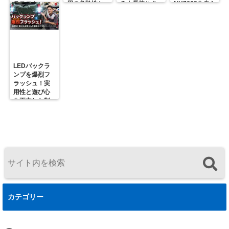
ラスコム-
用の危険性と
る｜長持ちさ
NH7603を自ら
R31GONTA
プロの対策
せるための正
届ける理由
解
LEDバックラ
ンプを爆烈フ
ラッシュ！実
用性と遊び心
を両立した制
御ユニットの
決定版
カテゴリー