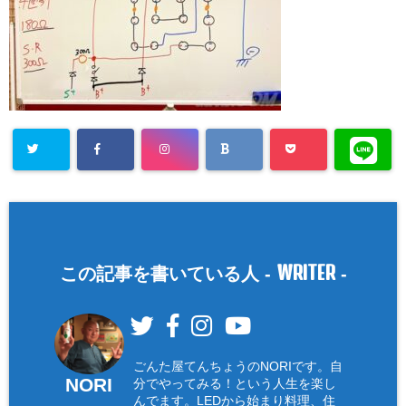
WRITER
この記事を書いている人 -
-
ごんた屋てんちょうのNORIです。自
NORI
分でやってみる！という人生を楽し
んでます。LEDから始まり料理、住