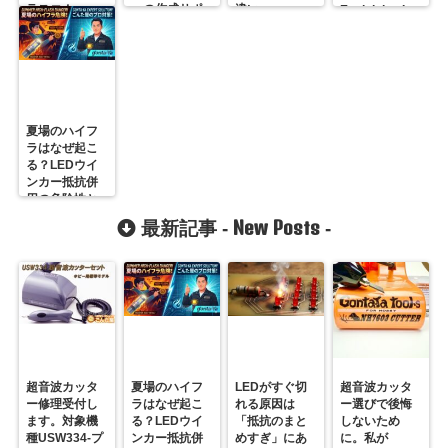
ラスコム-
ーの作成サポ
違い
Explaining Its
Performance
R31GONTA
ート
and Ease of
Use.”
夏場のハイフ
ラはなぜ起こ
る？LEDウイ
ンカー抵抗併
用の危険性と
プロの対策
New Posts
最新記事 -
-
超音波カッタ
夏場のハイフ
LEDがすぐ切
超音波カッタ
ー修理受付し
ラはなぜ起こ
れる原因は
ー選びで後悔
ます。対象機
る？LEDウイ
「抵抗のまと
しないため
種USW334-プ
ンカー抵抗併
めすぎ」にあ
に。私が