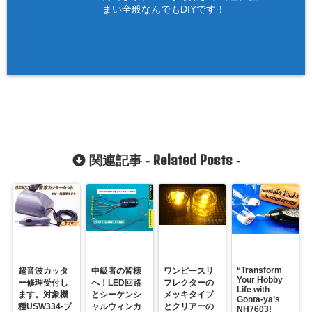
まい全般なんでもDIYです！
Related Posts
関連記事 -
-
“Transform
超音波カッタ
中級者の皆様
ワンピースリ
Your Hobby
ー修理受付し
へ！LED回路
フレクターの
Life with
ます。対象機
とシーケンシ
メッキタイプ
Gonta-ya’s
種USW334-プ
ャルウィンカ
とクリアーの
NH7603!