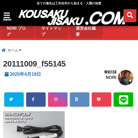
全ての進化は工作自作から始まる・人類の知恵
menu
NORI ブロ
サイトマッ
運営会社概
グ
プ
要
ホーム
20111009_f55145
WRITER
2025年4月19日
NORI