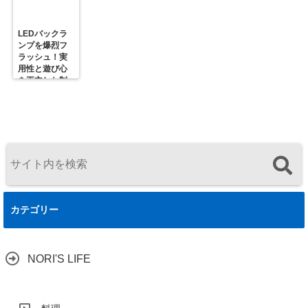
LEDバックラ
ンプを爆烈フ
ラッシュ！実
用性と遊び心
を両立した制
御ユニットの
決定版
カテゴリー
NORI'S LIFE