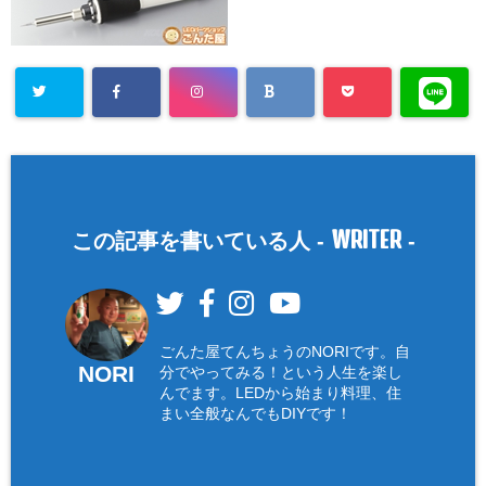
WRITER
この記事を書いている人 -
-
ごんた屋てんちょうのNORIです。自
NORI
分でやってみる！という人生を楽し
んでます。LEDから始まり料理、住
まい全般なんでもDIYです！