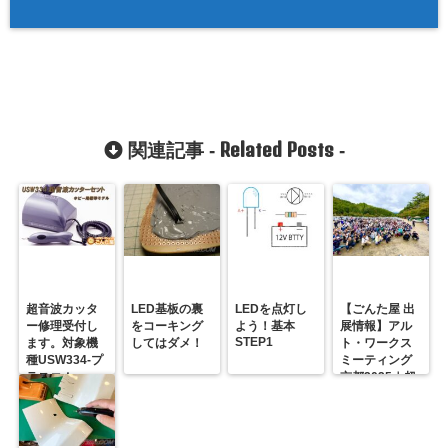
Related Posts
関連記事 -
-
超音波カッタ
LED基板の裏
LEDを点灯し
【ごんた屋 出
ー修理受付し
をコーキング
よう！基本
展情報】アル
STEP1
ます。対象機
してはダメ！
ト・ワークス
種USW334-プ
ミーティング
ラスコム-
京都2025｜超
R31GONTA
音波カッター
実演＆大人気
タロット占い
開催！