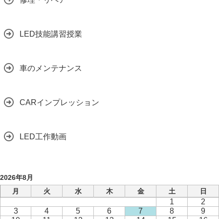
LED技能講習授業
車のメンテナンス
CARインプレッション
LED工作動画
2026年8月
月
火
水
木
金
土
日
1
2
3
4
5
6
7
8
9