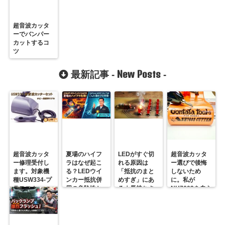
超音波カッタ
ーでバンパー
カットするコ
ツ
New Posts
最新記事 -
-
超音波カッタ
夏場のハイフ
LEDがすぐ切
超音波カッタ
ー修理受付し
ラはなぜ起こ
れる原因は
ー選びで後悔
ます。対象機
る？LEDウイ
「抵抗のまと
しないため
種USW334-プ
ンカー抵抗併
めすぎ」にあ
に。私が
ラスコム-
用の危険性と
る｜長持ちさ
NH7603を自ら
R31GONTA
プロの対策
せるための正
届ける理由
解