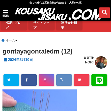
全ての進化は工作自作から始まる・人類の知恵
menu
NORI ブロ
サイトマッ
運営会社概
グ
プ
要
ホーム
gontayagontaledm (12)
WRITER
2024年8月10日
NORI