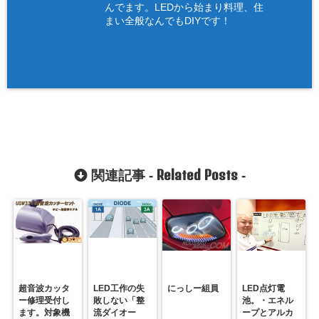
んでます。LEDから始まり料理、住
まい全般なんでもDIYです！
Related Posts
関連記事 -
-
超音波カッタ
LED工作の失
にっしー組員
LED点灯電
ー修理受付し
敗しない「整
池。・エネル
ます。対象機
流ダイオー
ープとアルカ