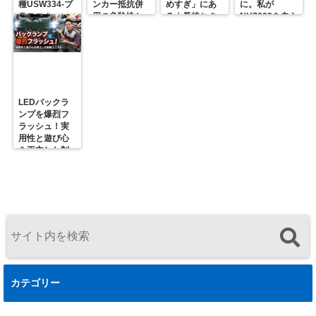
種USW334-プ
ンカー抵抗併
めすぎ」にあ
に。私が
ラスコム-
用の危険性と
る｜長持ちさ
NH7603を自ら
R31GONTA
プロの対策
せるための正
届ける理由
解
LEDバックラ
ンプを爆烈フ
ラッシュ！実
用性と遊び心
を両立した制
御ユニットの
決定版
カテゴリー