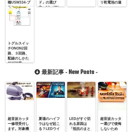
種USW334-プ
ド」の選び
リ乾電池の違
ラスコム-
方。1A（アン
い
R31GONTA
ペア）から2A
に変える「分
かれ道」はど
こ？
トグルスイッ
チONON2回
路、３回路、
配線のしかた
超解説図
New Posts
最新記事 -
-
超音波カッタ
夏場のハイフ
LEDがすぐ切
超音波カッタ
ー修理受付し
ラはなぜ起こ
れる原因は
ー選びで後悔
ます。対象機
る？LEDウイ
「抵抗のまと
しないため