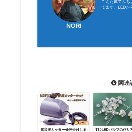
ごんた屋てんち
でます。LEDか
NORI
関連記
超音波カッター修理受付しま
T10LEDバルブの作り