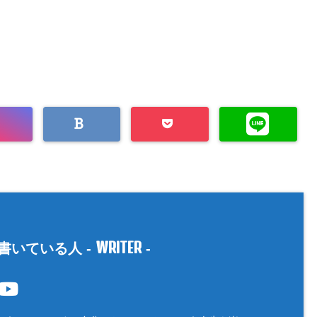
WRITER
書いている人 -
-