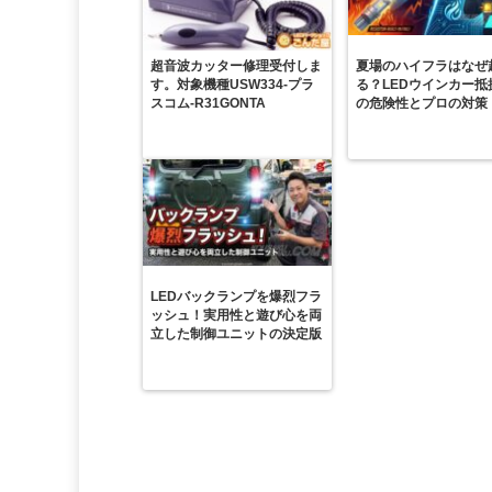
超音波カッター修理受付しま
夏場のハイフラはなぜ
す。対象機種USW334-プラ
る？LEDウインカー抵
スコム-R31GONTA
の危険性とプロの対策
LEDバックランプを爆烈フラ
ッシュ！実用性と遊び心を両
立した制御ユニットの決定版